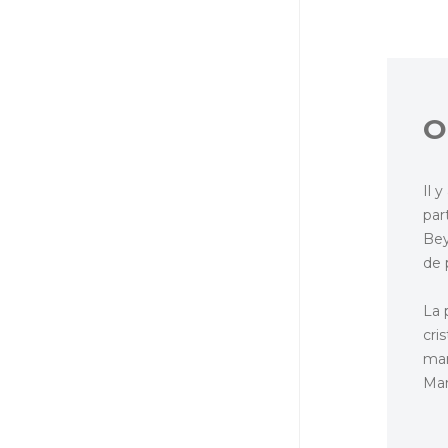
O
Il 
par
Bey
de 
La 
cri
mar
Man