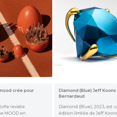
 mood crée pour
Diamond (Blue) Jeff Koons 
Bernardaud
ofle revisite
Diamond (Blue), 2023, est 
que MOOD en
édition limitée de Jeff Koons