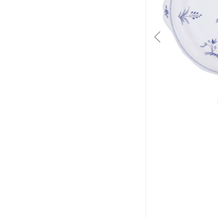
GIEN
Paradis Bleu
Vase droit grand modèle
H: 30.5cm, D: 11.2cm
$337