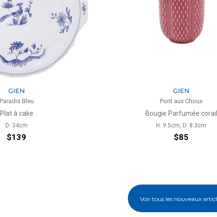
GIEN
GIEN
Paradis Bleu
Pont aux Choux
Plat à cake
Bougie Parfumée corai
D: 34cm
H: 9.5cm, D: 8.3cm
$139
$85
Voir tous les nouveaux artic