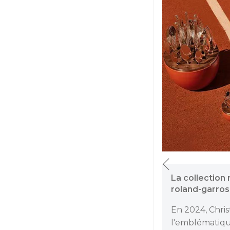
Perspectives une collection
La collection
imaginée par Mathias Kiss
roland-garros
Pour Christofle, Mathias Kiss
En 2024, Christ
sectionne, recompose - et libère - les
l'emblémati