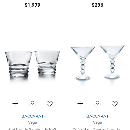
$1,979
$236
BACCARAT
BACCARAT
Véga
Véga
Coffret de 2 gobelets No2
Coffret de 2 verre à martini