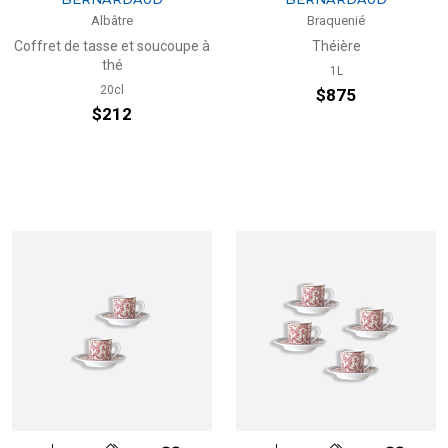
Albâtre
Braquenié
Coffret de tasse et soucoupe à
Théière
thé
1L
20cl
$875
$212