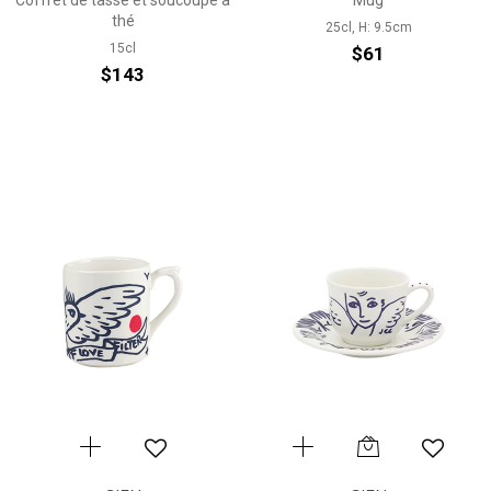
Coffret de tasse et soucoupe à
Mug
thé
25cl, H: 9.5cm
15cl
$61
$143