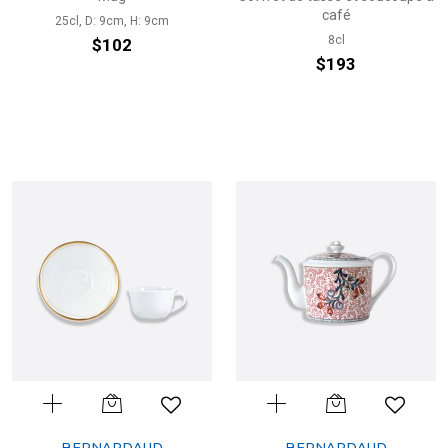
café
25cl, D: 9cm, H: 9cm
8cl
$102
$193
BERNARDAUD
BERNARDAUD