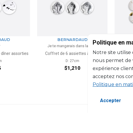
DAUD
BERNARDAUD
Politique en m
r
Je te mangerais dans la main
Notre site utilise
 dîner assorties
Coffret de 6 assiettes à dîner
Coffre
nous permet de vo
m
D: 27cm
5
$1,210
expérience client
acceptez nos con
Politique en mat
Accepter
©2026 Copyright Manasseh. Tous droits ré