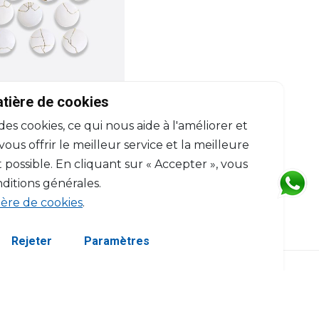
BERNARDAUD
atière de cookies
Kintsugi - Sarkis
 des cookies, ce qui nous aide à l'améliorer et
t de 12 assiettes à dîner
assorties
us offrir le meilleur service et la meilleure
D: 27cm
 possible. En cliquant sur « Accepter », vous
$4,620
ditions générales.
ière de cookies
.
Rejeter
Paramètres
servés.
Termes et Conditions