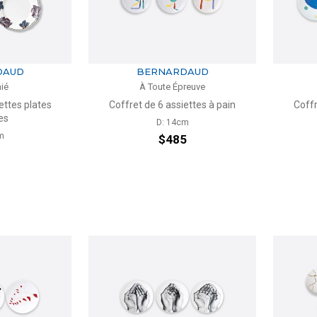
DAUD
BERNARDAUD
ié
À Toute Épreuve
ettes plates
Coffret de 6 assiettes à pain
Coffr
es
D: 14cm
m
$485
1