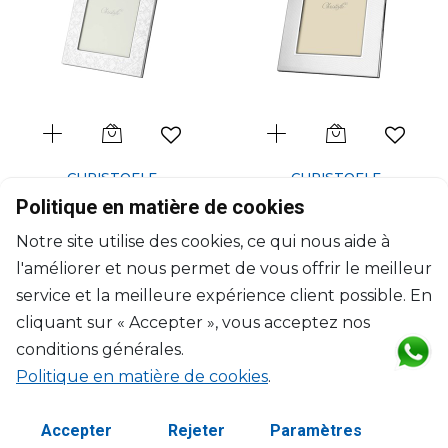
CHRISTOFLE
CHRISTOFLE
Les Fables
America
Politique en matière de cookies
Cadre à photo en acier pour
Cadre à photo en acier pour
Notre site utilise des cookies, ce qui nous aide à
photos 13 x 18 cm
photo 13 x 18 cm
l'améliorer et nous permet de vous offrir le meilleur
L: 24.5cm, l: 19.5cm
L: 24.5cm, l: 19.5cm
$234
$234
service et la meilleure expérience client possible. En
cliquant sur « Accepter », vous acceptez nos
conditions générales.
Politique en matière de cookies
.
Accepter
Rejeter
Paramètres