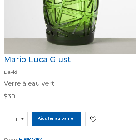
Mario Luca Giusti
David
Verre à eau vert
$30
-
+
Ajouter au panier
Code:
H.BIK.VIE4