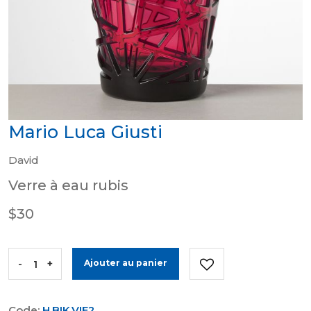
Mario Luca Giusti
David
Verre à eau rubis
$30
-
+
Ajouter au panier
Code:
H.BIK.VIE2