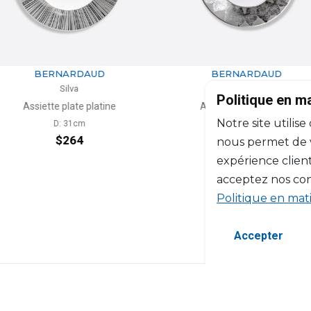
RDAUD
BERNARDAUD
a
Silva
Politique en m
te platine
Assiette plate platine
As
Notre site utilise
1cm
D: 21cm
64
$130
nous permet de vo
expérience client
acceptez nos con
Politique en mat
Accepter