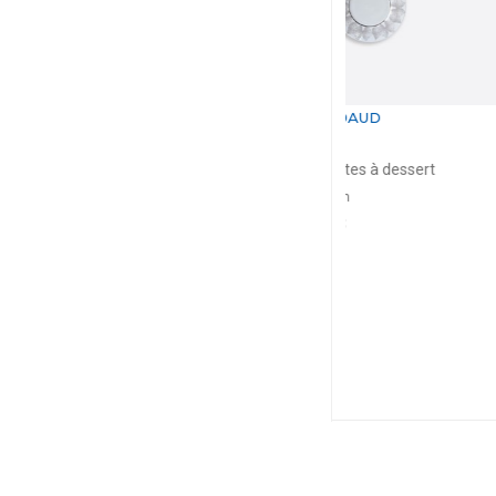
BERNARDAUD
BERNA
Silva
Silv
Coffret de 4 assiettes à dessert
Assiette pla
D: 21cm
D: 3
$353
$2