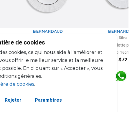
BERNARDAUD
BERNARDAUD
Silva
Silva
atière de cookies
siette creuse à aile
Assiette plate
 des cookies, ce qui nous aide à l'améliorer et
D: 22.5cm
D: 16cm
$97
$72
us offrir le meilleur service et la meilleure
 possible. En cliquant sur « Accepter », vous
ditions générales.
ière de cookies
.
Rejeter
Paramètres