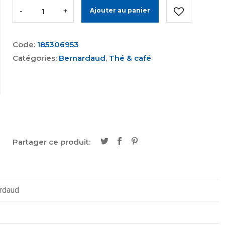
-
+
Ajouter au panier
Code:
185306953
Catégories:
Bernardaud
,
Thé & café
Partager ce produit:
rdaud