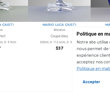
A GIUSTI
MARIO LUCA GIUSTI
M
ton
Winston
Politique en m
 bleu
Verre à eau bleu
Notre site utilise
6cm, D: 9.9cm
295ml, H: 10cm, D: 9cm
7
$38
nous permet de vo
expérience client
acceptez nos con
Politique en mat
Accepter
©2026 Copyright Manasseh. Tous droits ré