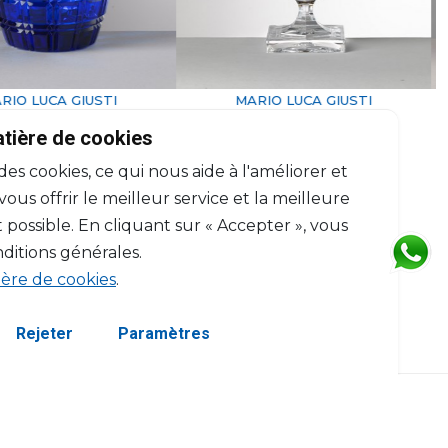
ARIO LUCA GIUSTI
MARIO LUCA GIUSTI
Winston
Winston
atière de cookies
Verre à vin ambre
Verre à vin clair
 des cookies, ce qui nous aide à l'améliorer et
H: 14cm, D: 9cm
H: 14cm, D: 9cm
$38
$38
us offrir le meilleur service et la meilleure
 possible. En cliquant sur « Accepter », vous
ditions générales.
ière de cookies
.
Rejeter
Paramètres
servés.
Termes et Conditions