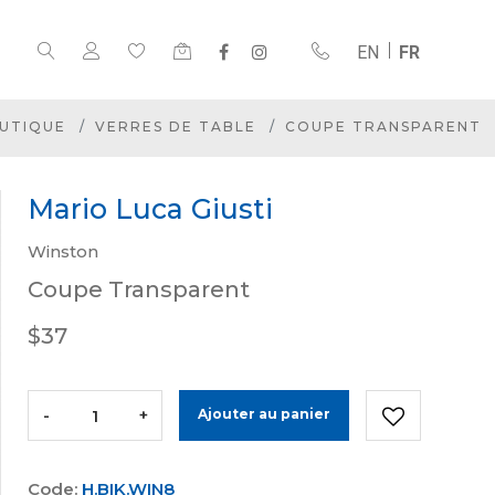
EN
FR
UTIQUE
VERRES DE TABLE
COUPE TRANSPARENT
Mario Luca Giusti
Winston
Coupe Transparent
$37
-
+
Ajouter au panier
Code:
H.BIK.WIN8