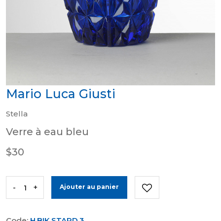
Mario Luca Giusti
Stella
Verre à eau bleu
$30
-
+
Ajouter au panier
Code:
H.BIK.STARD.3