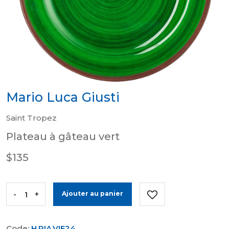
Mario Luca Giusti
Saint Tropez
Plateau à gâteau vert
$135
-
+
Ajouter au panier
Code:
H.PIA.VIE24