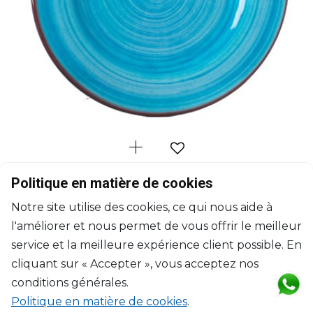
MARIO LUCA GIUSTI
Politique en matière de cookies
Saint Tropez
Notre site utilise des cookies, ce qui nous aide à
Assiette à dîner turquoise
l'améliorer et nous permet de vous offrir le meilleur
D: 27cm
$41
service et la meilleure expérience client possible. En
cliquant sur « Accepter », vous acceptez nos
conditions générales.
Politique en matière de cookies
.