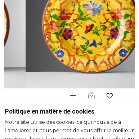
MARIO LUCA GIUSTI
Politique en matière de cookies
Pancale
Notre site utilise des cookies, ce qui nous aide à
Assiette à fruit jaune
l'améliorer et nous permet de vous offrir le meilleur
D: 23cm
$33
service et la meilleure expérience client possible. En