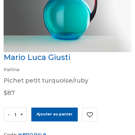
Mario Luca Giusti
Pallina
Pichet petit turquoise/ruby
$87
-
+
Ajouter au panier
Code:
H.BRO.PAL9