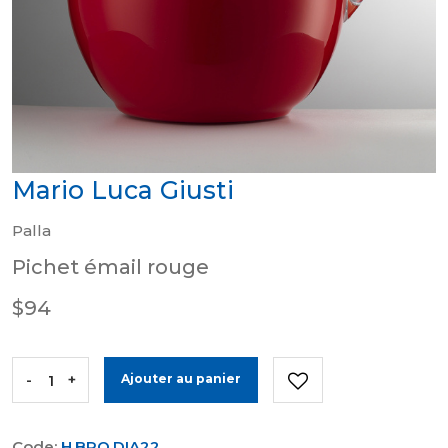
Mario Luca Giusti
Palla
Pichet émail rouge
$94
-
+
Ajouter au panier
Code:
H.BRO.DIA22