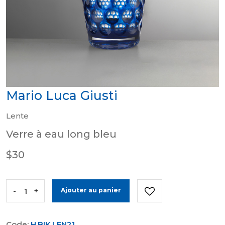
Mario Luca Giusti
Lente
Verre à eau long bleu
$30
-
+
Ajouter au panier
Code:
H.BIK.LEN21