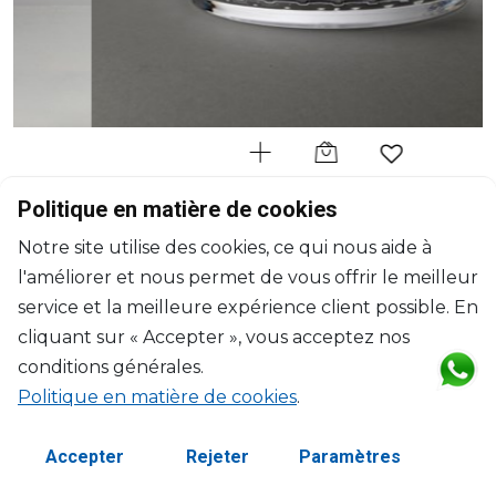
MARIO LUCA GIUSTI
Politique en matière de cookies
Lente
Notre site utilise des cookies, ce qui nous aide à
Bol de salade clair
l'améliorer et nous permet de vous offrir le meilleur
2500ml, H: 12cm, D: 25.5cm
$94
service et la meilleure expérience client possible. En
cliquant sur « Accepter », vous acceptez nos
conditions générales.
Politique en matière de cookies
.
Accepter
Rejeter
Paramètres