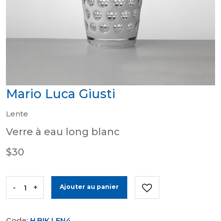
Mario Luca Giusti
Lente
Verre à eau long blanc
$30
-
+
Ajouter au panier
Code:
H.BIK.LEN4