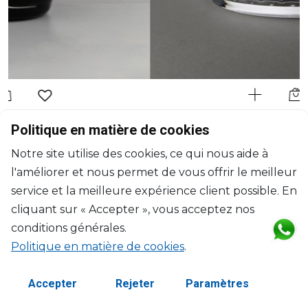
MARIO LUCA GIUSTI
Politique en matière de cookies
Lente
Notre site utilise des cookies, ce qui nous aide à
Bol de salade clair
l'améliorer et nous permet de vous offrir le meilleur
2500ml, H: 12cm, D: 25.5cm
$94
service et la meilleure expérience client possible. En
cliquant sur « Accepter », vous acceptez nos
conditions générales.
Politique en matière de cookies
.
Accepter
Rejeter
Paramètres