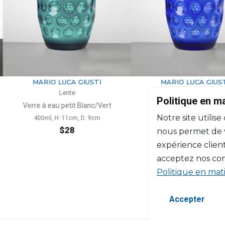
A GIUSTI
MARIO LUCA GIUSTI
M
te
Lente
Politique en m
it Blanc/Vert
Verre à eau petit Blanc/Bleu
Ve
Notre site utilise
cm, D: 9cm
400ml, H: 11cm, D: 9cm
8
$28
nous permet de vo
expérience client
acceptez nos con
Politique en mat
Accepter