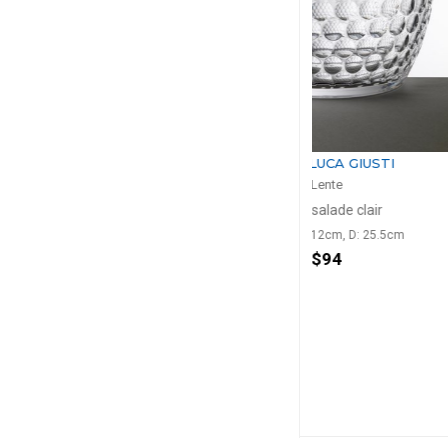
MARIO LUCA GIUSTI
MARIO LUC
Lente
Len
e
Bol de salade clair
Verre à eau pet
cm
2500ml, H: 12cm, D: 25.5cm
400ml, H: 11
$94
$2