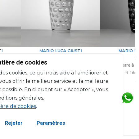
ARIO LUCA GIUSTI
MARIO LUCA GIUSTI
Lente
Lente
atière de cookies
rre à eau long blanc
Verre à eau long noir
 des cookies, ce qui nous aide à l'améliorer et
H: 16cm, D: 8cm
H: 16cm, D: 8cm
$30
$30
us offrir le meilleur service et la meilleure
 possible. En cliquant sur « Accepter », vous
ditions générales.
ière de cookies
.
Rejeter
Paramètres