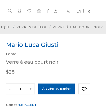
EN
FR
TIQUE
VERRES DE BAR
VERRE À EAU COURT NOIR
Mario Luca Giusti
Lente
Verre à eau court noir
$28
-
+
Ajouter au panier
Code:
H.BIK.LEN1