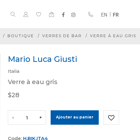
EN
FR
BOUTIQUE
VERRES DE BAR
VERRE À EAU GRIS
Mario Luca Giusti
Italia
Verre à eau gris
$28
-
+
Ajouter au panier
Code:
H.BIK.ITA4