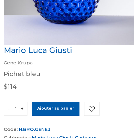
Mario Luca Giusti
Gene Krupa
Pichet bleu
$114
-
+
Ajouter au panier
Code:
H.BRO.GENE3
Catégories:
Mario Luca Giusti
,
Cadeaux