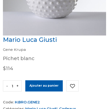
Mario Luca Giusti
Gene Krupa
Pichet blanc
$114
-
+
Ajouter au panier
Code:
H.BRO.GENE2
Catégories:
Mario Luca Giusti
,
Cadeaux