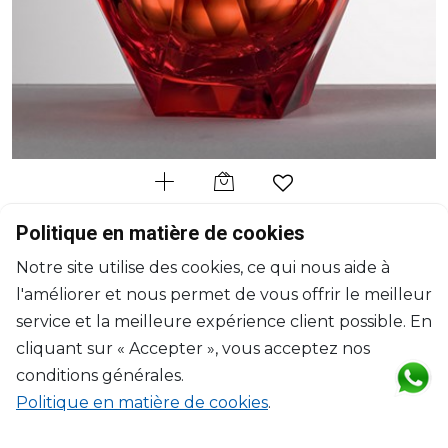
MARIO LUCA GIUSTI
Politique en matière de cookies
Filippo
Notre site utilise des cookies, ce qui nous aide à
Seau à glace rouge
l'améliorer et nous permet de vous offrir le meilleur
200ml, H: 17.4cm, D: 9.5cm
$112
service et la meilleure expérience client possible. En
cliquant sur « Accepter », vous acceptez nos
conditions générales.
Politique en matière de cookies
.