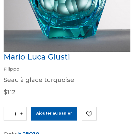
Mario Luca Giusti
Filippo
Seau à glace turquoise
$112
-
+
Ajouter au panier
Code:
H.PBO30