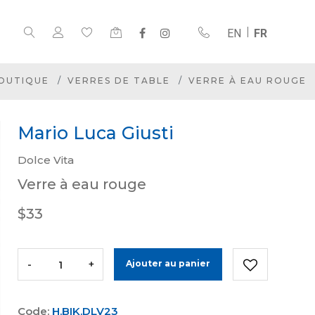
EN
FR
OUTIQUE
VERRES DE TABLE
VERRE À EAU ROUGE
Mario Luca Giusti
Dolce Vita
Verre à eau rouge
$33
-
+
Ajouter au panier
Code:
H.BIK.DLV23