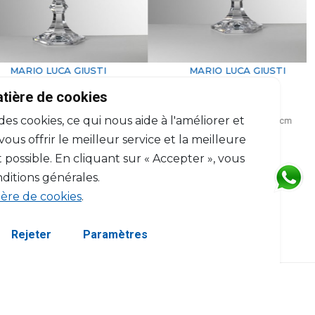
ARIO LUCA GIUSTI
MARIO LUCA GIUSTI
Dolce Vita
Dolce Vita
atière de cookies
Flûte vert
Verre à eau vert
 des cookies, ce qui nous aide à l'améliorer et
 ml, H: 21cm, D: 6.5cm
200 ml, H: 17.4cm, D: 9.5cm
$33
$33
us offrir le meilleur service et la meilleure
 possible. En cliquant sur « Accepter », vous
ditions générales.
ière de cookies
.
Rejeter
Paramètres
servés.
Termes et Conditions