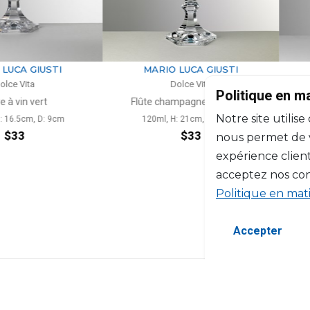
A GIUSTI
MARIO LUCA GIUSTI
M
Vita
Dolce Vita
Politique en m
in vert
Flûte champagne turquoise
Notre site utilise
.5cm, D: 9cm
120ml, H: 21cm, D: 6.5cm
120
3
$33
nous permet de vo
expérience client
acceptez nos con
Politique en mat
Accepter
©2026 Copyright Manasseh. Tous droits ré