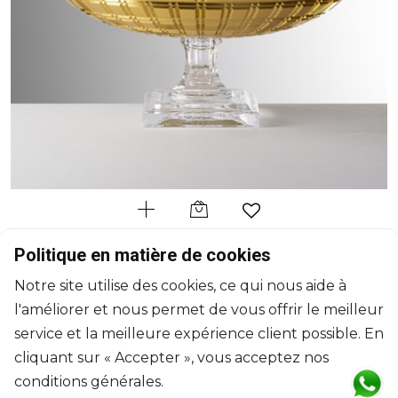
MARIO LUCA GIUSTI
Politique en matière de cookies
Susan
Notre site utilise des cookies, ce qui nous aide à
Centre de table or
l'améliorer et nous permet de vous offrir le meilleur
1700ml, H: 13.2cm, D: 31cm
$181
service et la meilleure expérience client possible. En
cliquant sur « Accepter », vous acceptez nos
conditions générales.