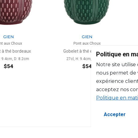
N
GIEN
 Choux
Pont aux Choux
é bordeaux
Gobelet à thé émeraude
Bougie
Politique en m
m, D: 8.2cm
27cl, H: 9.4cm, D: 8.2cm
Notre site utilise
4
$54
nous permet de vo
expérience client
acceptez nos con
Politique en mat
Accepter