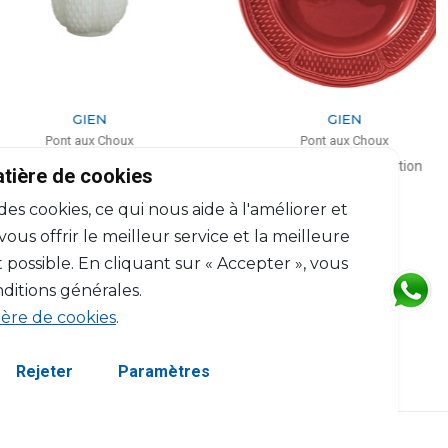
GIEN
GIEN
Pont aux Choux
Pont aux Choux
 Parfumée kaolin blanc
Assiette de présentation
atière de cookies
H: 9.5cm, D: 8.3cm
D: 32.5cm
 des cookies, ce qui nous aide à l'améliorer et
$85
$93
us offrir le meilleur service et la meilleure
 possible. En cliquant sur « Accepter », vous
ditions générales.
ière de cookies
.
Rejeter
Paramètres