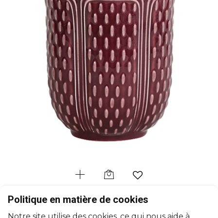
GIEN
Politique en matière de cookies
Pont aux Choux
Notre site utilise des cookies, ce qui nous aide à