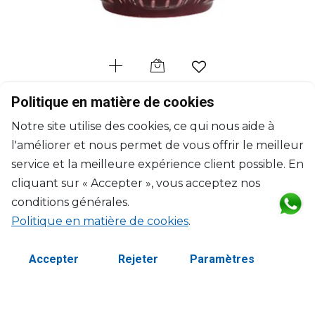
GIEN
Politique en matière de cookies
Pont aux Choux
Notre site utilise des cookies, ce qui nous aide à
Gobelet à thé bordeaux
l'améliorer et nous permet de vous offrir le meilleur
27cl, H: 9.4cm, D: 8.2cm
$54
service et la meilleure expérience client possible. En
cliquant sur « Accepter », vous acceptez nos
conditions générales.
Politique en matière de cookies
.
Accepter
Rejeter
Paramètres