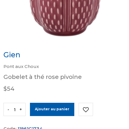
Gien
Pont aux Choux
Gobelet à thé rose pivoine
$54
-
+
Ajouter au panier
Code:
11961G1734