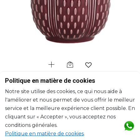
GIEN
Politique en matière de cookies
Pont aux Choux
Notre site utilise des cookies, ce qui nous aide à
Gobelet à thé bordeaux
l'améliorer et nous permet de vous offrir le meilleur
27cl, H: 9.4cm, D: 8.2cm
$54
service et la meilleure expérience client possible. En
cliquant sur « Accepter », vous acceptez nos
conditions générales.
Politique en matière de cookies
.