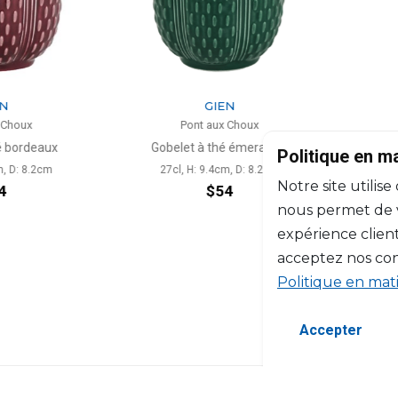
N
GIEN
 Choux
Pont aux Choux
é bordeaux
Gobelet à thé émeraude
Bougie
Politique en m
m, D: 8.2cm
27cl, H: 9.4cm, D: 8.2cm
Notre site utilise
4
$54
nous permet de vo
expérience client
acceptez nos con
Politique en mat
Accepter