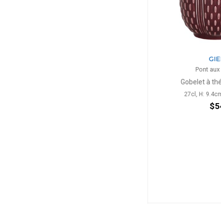
GIEN
GIE
Pont aux Choux
Pont aux
on
Bougie Parfumée rubis
Gobelet à th
H: 9.5cm, D: 8.3cm
27cl, H: 9.4c
$85
$5