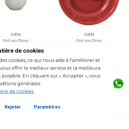
GIEN
GIEN
Pont aux Choux
Pont aux Choux
 Parfumée kaolin blanc
Assiette de présentation
atière de cookies
H: 9.5cm, D: 8.3cm
D: 32.5cm
 des cookies, ce qui nous aide à l'améliorer et
$85
$93
us offrir le meilleur service et la meilleure
 possible. En cliquant sur « Accepter », vous
ditions générales.
ière de cookies
.
Rejeter
Paramètres