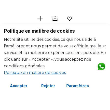
GIEN
Politique en matière de cookies
L'archipel Sentimental
Notre site utilise des cookies, ce qui nous aide à
Vase droit petit
l'améliorer et nous permet de vous offrir le meilleur
D: 7cm, H: 15cm
$189
service et la meilleure expérience client possible. En
cliquant sur « Accepter », vous acceptez nos
conditions générales.
Politique en matière de cookies
.
Accepter
Rejeter
Paramètres
©2026 Copyright Manasseh. Tous droits réservés.