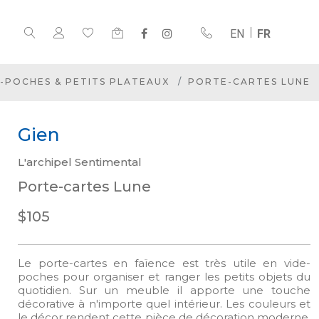
EN
FR
E-POCHES & PETITS PLATEAUX
PORTE-CARTES LUNE
Gien
L'archipel Sentimental
Porte-cartes Lune
$105
Le porte-cartes en faïence est très utile en vide-
poches pour organiser et ranger les petits objets du
quotidien. Sur un meuble il apporte une touche
décorative à n'importe quel intérieur. Les couleurs et
le décor rendent cette pièce de décoration moderne.