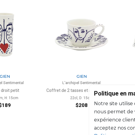
N
GIEN
entimental
L'archipel Sentimental
L
t petit
Coffret de 2 tasses et soucoupes thé
Politique en m
H: 15cm
22cl, D: 15cm
L: 17
Notre site utilise
89
$208
nous permet de vo
expérience client
acceptez nos con