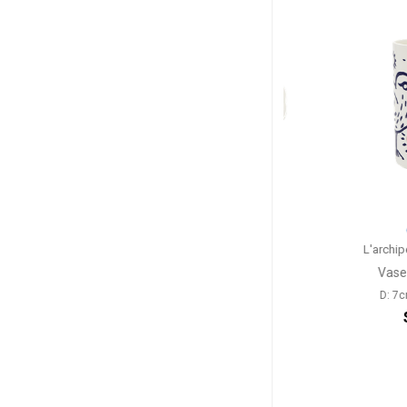
GIEN
GIE
L'archipel Sentimental
L'archipel S
Plat à gâteaux
Vase droi
D: 34cm
D: 7cm, 
$152
$1