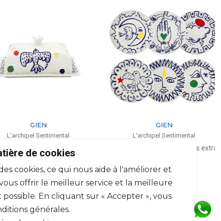
GIEN
GIEN
'archipel Sentimental
L'archipel Sentimental
Beurrier
Coffret de 6 assiettes plates extra
atière de cookies
assorties (par pièce)
.8cm, l: 13.5cm, H: 7.5cm
 des cookies, ce qui nous aide à l'améliorer et
D: 27.3cm
$224
$408
us offrir le meilleur service et la meilleure
 possible. En cliquant sur « Accepter », vous
ditions générales.