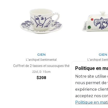
N
GIEN
entimental
L'archipel Sentimental
L
 et soucoupes thé
Beurrier
Coffret 
Politique en m
a
: 15cm
L: 17.8cm, l: 13.5cm, H: 7.5cm
Notre site utilise
08
$224
nous permet de vo
expérience client
acceptez nos con
Politique en mat