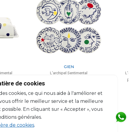
GIEN
GIEN
'archipel Sentimental
L'archipel Sentimental
de 6 assiettes plates extra
Porte-cartes Lune
atière de cookies
ssorties (par pièce)
L: 17cm; l: 17cm
 des cookies, ce qui nous aide à l'améliorer et
D: 27.3cm
$105
$408
us offrir le meilleur service et la meilleure
 possible. En cliquant sur « Accepter », vous
ditions générales.
ière de cookies
.