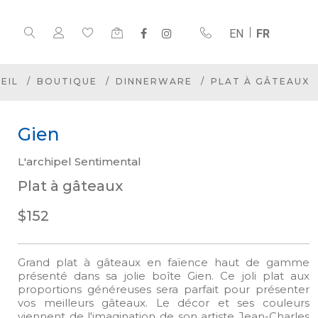
EN
FR
EIL
BOUTIQUE
DINNERWARE
PLAT À GÂTEAUX
Gien
L'archipel Sentimental
Plat à gâteaux
$152
Grand plat à gâteaux en faïence haut de gamme
présenté dans sa jolie boîte Gien. Ce joli plat aux
proportions généreuses sera parfait pour présenter
vos meilleurs gâteaux. Le décor et ses couleurs
viennent de l'imagination de son artiste Jean-Charles