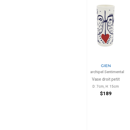
GIEN
GIE
L'archipel Sentimental
L'archipel S
Vase droit petit
Coffret de 2 tasses
D: 7cm, H: 15cm
22cl, D
$189
$2