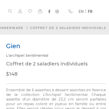
EN
FR
INNERWARE
COFFRET DE 2 SALADIERS INDIVIDUELS
Gien
L'archipel Sentimental
Coffret de 2 saladiers individuels
$148
Ensemble de 6 assiettes à dessert assorties en faïence
de la collection L'Archipel Sentimental. Chaque
assiette d'un diamètre de 23,2 cm seront parfaites
pour un repas coloré et joyeux en famille ou entre
amis. Elles seront idéales pour servir le dessert à vos