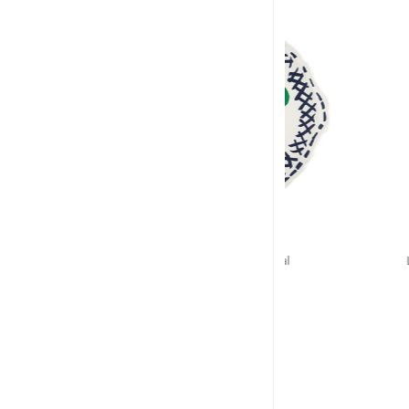
GIEN
GIE
L'archipel Sentimental
L'archipel S
Plat à gâteaux
Vase droi
D: 34cm
D: 7cm, 
$152
$1