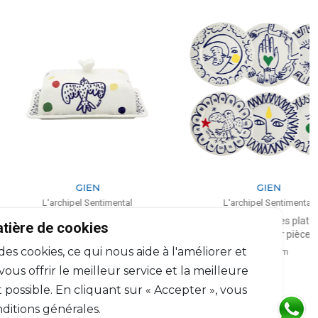
GIEN
GIEN
'archipel Sentimental
L'archipel Sentimental
Beurrier
Coffret de 6 assiettes plates extra
atière de cookies
assorties (par pièce)
.8cm, l: 13.5cm, H: 7.5cm
 des cookies, ce qui nous aide à l'améliorer et
D: 27.3cm
$224
$408
us offrir le meilleur service et la meilleure
 possible. En cliquant sur « Accepter », vous
ditions générales.