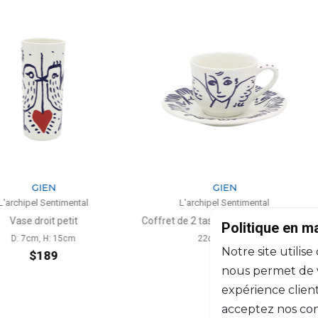
N
GIEN
entimental
L'archipel Sentimental
L
t petit
Coffret de 2 tasses et soucoupes thé
Politique en m
H: 15cm
22cl, D: 15cm
L: 17
Notre site utilise
89
$208
nous permet de vo
expérience client
acceptez nos con