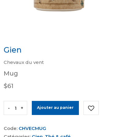
Gien
Chevaux du vent
Mug
$61
-
+
Ajouter au panier
Code:
CHVECMUG
Catégories:
Gien
,
Thé & café