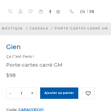
EN
FR
BOUTIQUE
CADEAUX
PORTE-CARTES CARRÉ GM
Gien
Ça C’est Paris !
Porte-cartes carré GM
$98
-
+
Ajouter au panier
Code:
CAPACCEC01