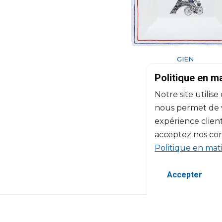
GIEN
Ça C’est Paris !
Politique en m
Porte-cartes carré XL
Notre site utilise
L: 22cm, l: 22cm
$124
nous permet de vo
expérience client
acceptez nos con
Politique en mat
Accepter