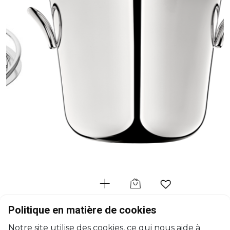
CHRISTOFLE
Politique en matière de cookies
Vertigo
Notre site utilise des cookies, ce qui nous aide à