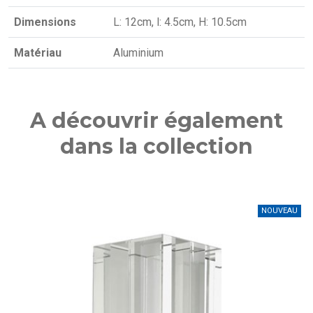
Dimensions
L: 12cm, l: 4.5cm, H: 10.5cm
Matériau
Aluminium
A découvrir également
dans la collection
U
NOUVEAU