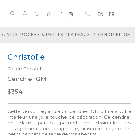
EN
FR
S, VIDE-POCHES & PETITS PLATEAUX
CENDRIER GM
Christofle
Oh de Christofle
Cendrier GM
$354
Cette version agrandie du cendrier OH offrira à votre
intérieur une jolie touche de décoration. Ce cendrier
en deux parties permet de dissimuler les
désagréments de la cigarette, ainsi que de jeter les
petits déchets de table de vos apéritifs.