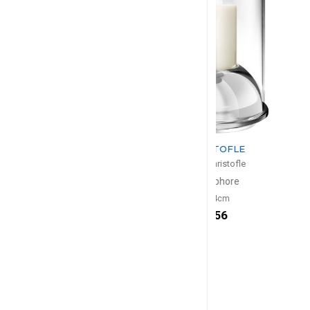
CHRISTOFLE
CHRIS
Oh de Christofle
Oh de Chr
Photophore
Seau à glace iso
D: 34cm
H: 16cm, 
$756
$3