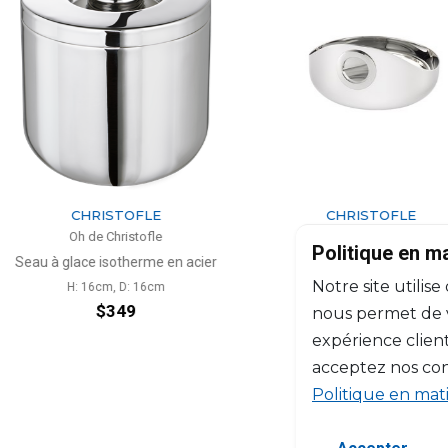
TOFLE
CHRISTOFLE
istofle
Oh de Christofle
Politique en m
therme en acier
Coupelle PM
Sha
Notre site utilise
D: 16cm
H: 6.1cm, D: 10.5cm
49
$162
nous permet de vo
expérience client
acceptez nos con
Politique en mat