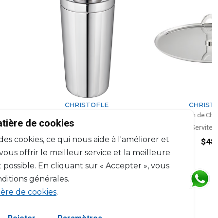
CHRISTOFLE
CHRISTOFLE
Oh de Christofle
Oh de Christofle
atière de cookies
ker 3 pièces en acier
Serviteur GM
 des cookies, ce qui nous aide à l'améliorer et
H: 19.2cm, D: 8.7cm
$481
$240
us offrir le meilleur service et la meilleure
 possible. En cliquant sur « Accepter », vous
ditions générales.
ière de cookies
.