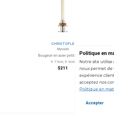
CHRISTOFLE
Myriade
Politique en m
Bougeoir en acier petit modèle
Bougeoi
Notre site utilise
H: 7.5cm, D: 6cm
$211
nous permet de vo
expérience client
acceptez nos con
Politique en mat
Accepter