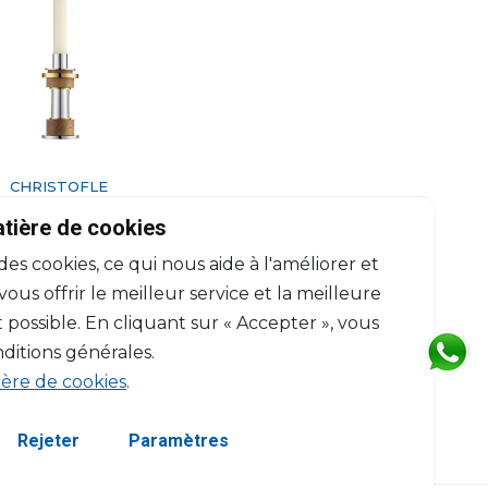
CHRISTOFLE
Myriade
atière de cookies
r en acier moyen modèle
 des cookies, ce qui nous aide à l'améliorer et
H: 13.5cm, D: 6cm
$300
us offrir le meilleur service et la meilleure
 possible. En cliquant sur « Accepter », vous
ditions générales.
ière de cookies
.
Rejeter
Paramètres