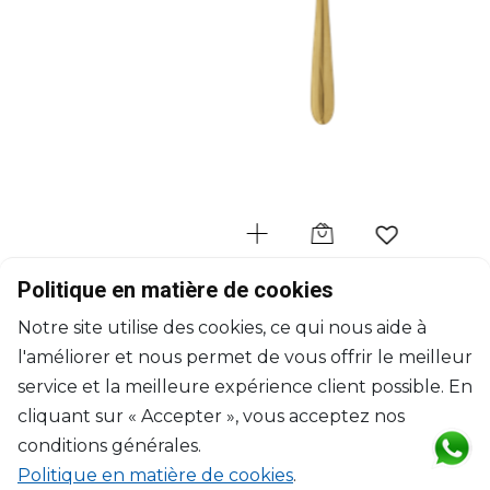
CHRISTOFLE
Politique en matière de cookies
L'Âme de Christofle Or
Notre site utilise des cookies, ce qui nous aide à
Cuillère à café en acier - coloris or
l'améliorer et nous permet de vous offrir le meilleur
L: 14.2cm, l: 2.9cm
$32
service et la meilleure expérience client possible. En
cliquant sur « Accepter », vous acceptez nos
conditions générales.
Politique en matière de cookies
.