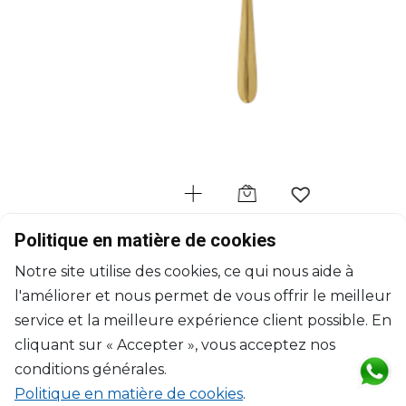
CHRISTOFLE
Politique en matière de cookies
L'Âme de Christofle Or
Notre site utilise des cookies, ce qui nous aide à
Cuillère à café en acier - coloris or
l'améliorer et nous permet de vous offrir le meilleur
L: 14.2cm, l: 2.9cm
$32
service et la meilleure expérience client possible. En
cliquant sur « Accepter », vous acceptez nos
conditions générales.
Politique en matière de cookies
.