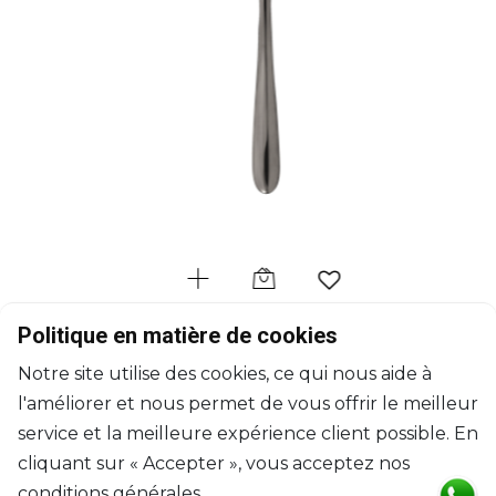
CHRISTOFLE
Politique en matière de cookies
L’Âme de Christofle Noir
Notre site utilise des cookies, ce qui nous aide à
Fourchette à dessert en acier - coloris noir
l'améliorer et nous permet de vous offrir le meilleur
L: 17cm, l: 2.1cm
$40
service et la meilleure expérience client possible. En
cliquant sur « Accepter », vous acceptez nos
conditions générales.