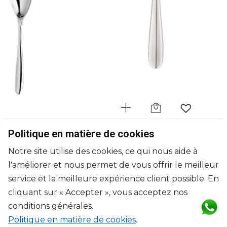
CHRISTOFLE
Politique en matière de cookies
L’Âme de Christofle Inox
Notre site utilise des cookies, ce qui nous aide à
e
Cuillère à café en acier
l'améliorer et nous permet de vous offrir le meilleur
L: 14cm
$23
service et la meilleure expérience client possible. En
cliquant sur « Accepter », vous acceptez nos
conditions générales.
Politique en matière de cookies
.