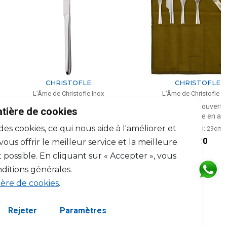
CHRISTOFLE
CHRISTOFLE
Âme de Christofle Inox
L’Âme de Christofle Inox
 à steak cranté en acier
La Trousse - 4 couverts taille
atière de cookies
intermédiaire en acier
L: 25.6cm, l: 2.2cm
 des cookies, ce qui nous aide à l'améliorer et
L: 38.5cm, l: 29cm
$42
$120
us offrir le meilleur service et la meilleure
 possible. En cliquant sur « Accepter », vous
ditions générales.
ière de cookies
.
Rejeter
Paramètres