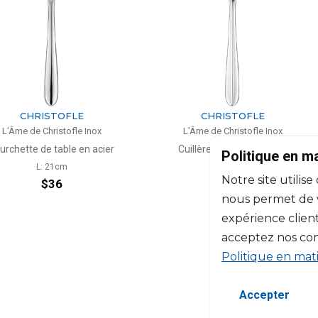
TOFLE
CHRISTOFLE
stofle Inox
L’Âme de Christofle Inox
L’
able en acier
Cuillère à soupe en acier
Couteau
Politique en m
1cm
L: 20cm
Notre site utilise
6
$36
nous permet de vo
expérience client
acceptez nos con
Politique en mat
Accepter