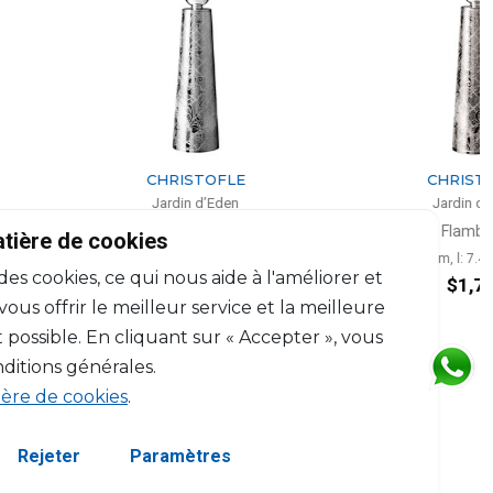
CHRISTOFLE
CHRISTOFLE
Jardin d’Eden
Jardin d’Eden
ndélabre 3 Lumières
Flambeau
atière de cookies
.7cm, l: 7.4cm, L: 35.4cm
H: 39.7cm, l: 7.4cm, L: 7.4cm
 des cookies, ce qui nous aide à l'améliorer et
$3,179
$1,775
us offrir le meilleur service et la meilleure
 possible. En cliquant sur « Accepter », vous
ditions générales.
ière de cookies
.
Rejeter
Paramètres