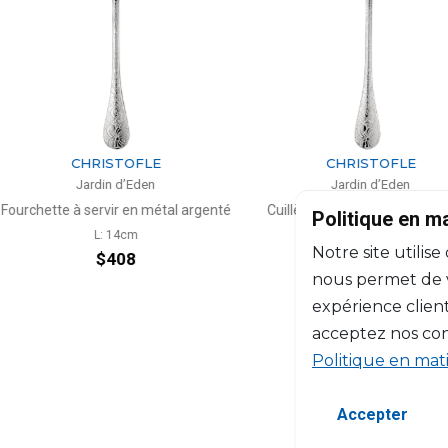
TOFLE
CHRISTOFLE
d’Eden
Jardin d’Eden
 en métal argenté
Cuillère à servir en métal argenté
Ca
Politique en m
4cm
L: 26cm
H: 39
Notre site utilise
08
$408
nous permet de vo
expérience client
acceptez nos con
Politique en mat
Accepter