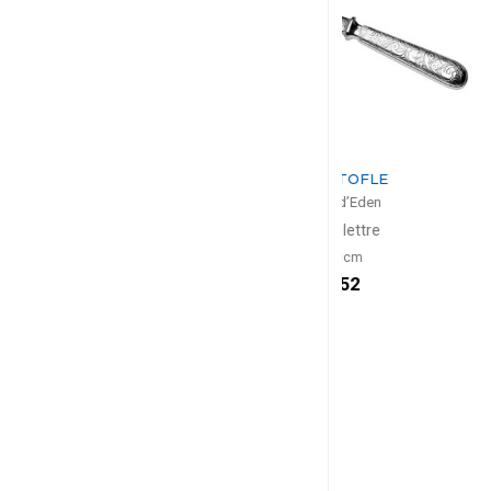
CHRISTOFLE
CHRIS
Jardin d’Eden
Jardin 
Ouvre-lettre
Fourchette à servir
L: 19cm
L: 1
$252
$4