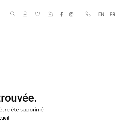
EN
FR
trouvée.
être été supprimé
cueil