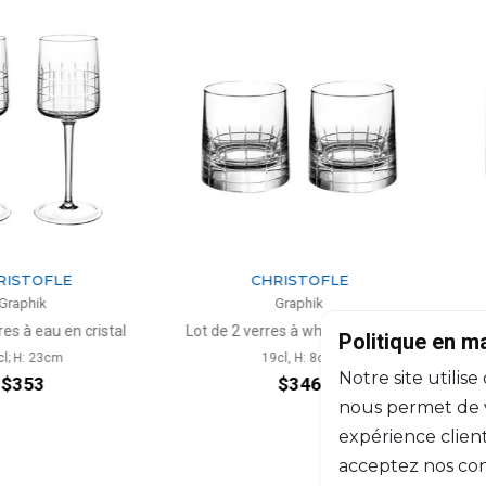
TOFLE
CHRISTOFLE
hik
Graphik
 eau en cristal
Lot de 2 verres à whisky en cristal
Plateau re
Politique en m
: 23cm
19cl, H: 8cm
Notre site utilise
53
$346
nous permet de vo
expérience client
acceptez nos con