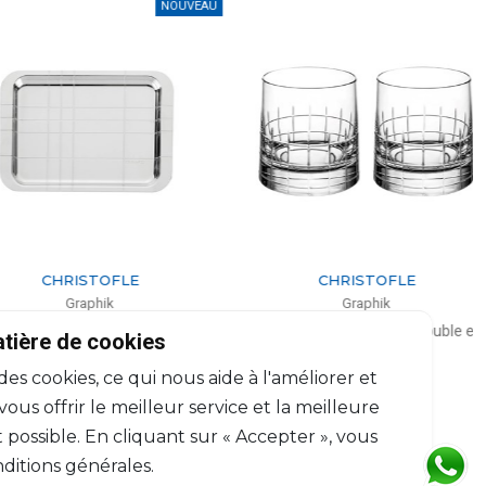
NOUVEAU
CHRISTOFLE
CHRISTOFLE
Graphik
Graphik
ctangulaire en métal argenté
Lot de 2 verres à whisky double en
atière de cookies
cristal
L: 22cm, l: 16cm
 des cookies, ce qui nous aide à l'améliorer et
24cl, H: 9.3cm
$504
$376
us offrir le meilleur service et la meilleure
 possible. En cliquant sur « Accepter », vous
ditions générales.