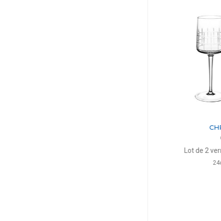
CHRISTOFLE
CHRIS
Graphik
Grap
argenté
Glacette en métal argenté
Lot de 2 verres à
H: 22cm, D: 14.8cm
24cl; H
$1,596
$3