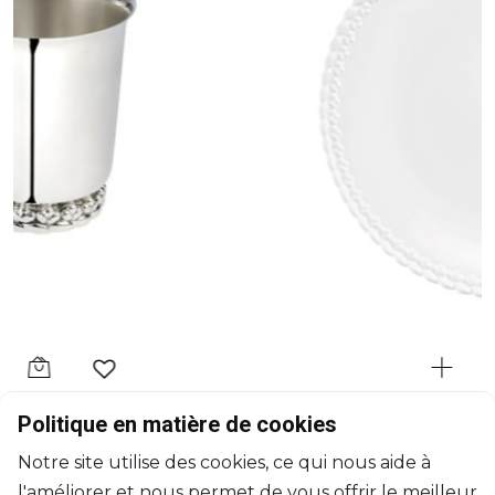
CHRISTOFLE
Politique en matière de cookies
Babylone
Notre site utilise des cookies, ce qui nous aide à
Assiette à dîner
l'améliorer et nous permet de vous offrir le meilleur