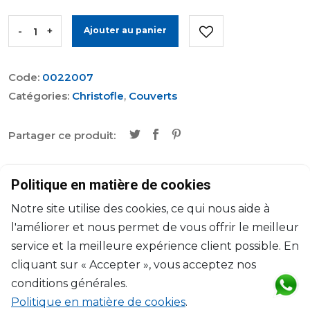
-
+
Ajouter au panier
Code:
0022007
Catégories:
Christofle
,
Couverts
Partager ce produit:
Caractéristiques
Politique en matière de cookies
Notre site utilise des cookies, ce qui nous aide à
Marque
Christofle
l'améliorer et nous permet de vous offrir le meilleur
service et la meilleure expérience client possible. En
Collection
Aria
cliquant sur « Accepter », vous acceptez nos
Dimensions
L: 27.5cm
conditions générales.
Politique en matière de cookies
.
Matériau
Métal Argenté