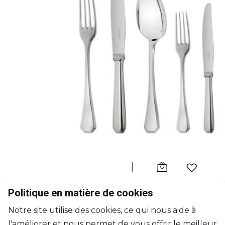
CHRISTOFLE
Politique en matière de cookies
America
Notre site utilise des cookies, ce qui nous aide à
Ensemble 36 pièces en métal argenté
l'améliorer et nous permet de vous offrir le meilleur